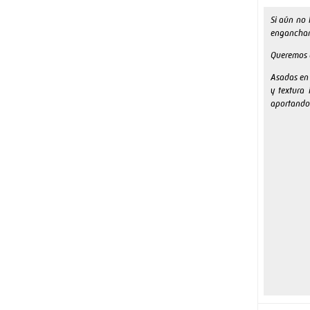
Si aún no
enganchar
Queremos o
Asadas en 
y textura 
aportando 