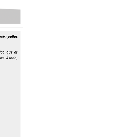
 más:
pollos
ico que es
nos: Asado,