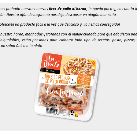
 has probado nuestras nuevas
tiras de pollo al horno
, te queda poco y, en cuanto l
án. Nuestro afán de mejora no nos deja descansar en ningún momento.
frecerte un producto fácil a la vez que delicioso y, ¡lo hemos conseguido!
nuestro horno, marinadas y tratadas con el mayor cuidado para que adquieran un
inigualables, están pensadas para elaborar todo tipo de recetas: pasta, pizzas,
un sabor único a tu plato.