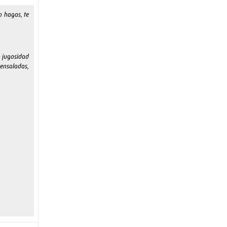
o hagas, te
a jugosidad
 ensaladas,