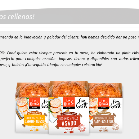
ensando en la innovación y paladar del cliente, hoy hemos decidido dar un paso
ila Food quiere estar siempre presente en tu mesa, ha elaborado un plato clás
y perfecto para cualquier ocasión. Jugosos, tiernos y disponibles con varios relle
eso, y boletus ¡Conseguirás triunfar en cualquier celebración!