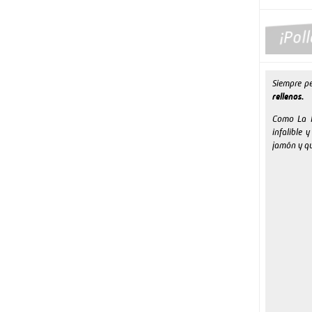
Siempre p
rellenos.
Como La P
infalible 
jamón y qu